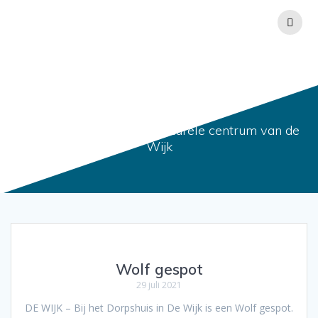
Ga
naar
de
inhoud
Berichten
Dorpshuis de Wijk Het culturele centrum van de
Wijk
Wolf gespot
29 juli 2021
DE WIJK – Bij het Dorpshuis in De Wijk is een Wolf gespot.