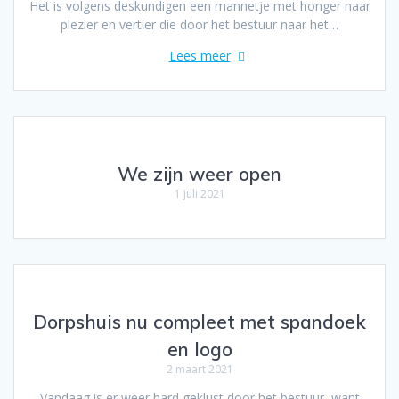
Het is volgens deskundigen een mannetje met honger naar
plezier en vertier die door het bestuur naar het…
Lees meer
We zijn weer open
1 juli 2021
Dorpshuis nu compleet met spandoek
en logo
2 maart 2021
Vandaag is er weer hard geklust door het bestuur, want