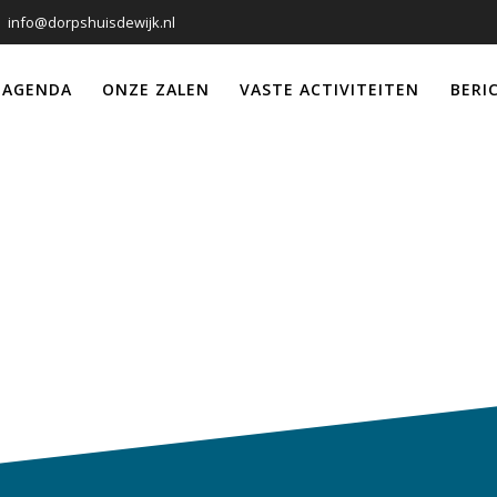
info@dorpshuisdewijk.nl
 AGENDA
ONZE ZALEN
VASTE ACTIVITEITEN
BERI
Ma
Dorpshuis de 