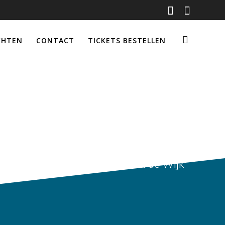
CHTEN
CONTACT
TICKETS BESTELLEN
and:
mei 2026
Wijk Het culturele centrum van de Wijk