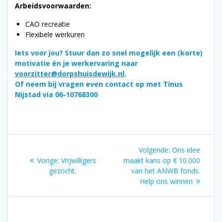
Arbeidsvoorwaarden:
CAO recreatie
Flexibele werkuren
Iets voor jou? Stuur dan zo snel mogelijk een (korte)
motivatie én je werkervaring naar
voorzitter@dorpshuisdewijk.nl
.
Of neem bij vragen even contact op met Tinus
Nijstad via 06-10768300
Bericht
Volgend
Volgende:
Ons idee
navigatie
Vorig
bericht:
Vorige:
Vrijwilligers
maakt kans op € 10.000
bericht:
gezocht.
van het ANWB fonds.
Help ons winnen