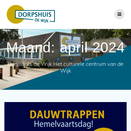
Ga
naar
de
inhoud
Maand:
april 2024
Dorpshuis de Wijk Het culturele centrum van de
Wijk