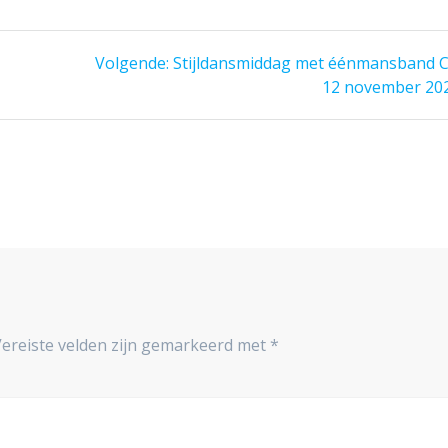
Volgend
Volgende:
Stijldansmiddag met éénmansband C
bericht:
12 november 20
Vereiste velden zijn gemarkeerd met
*