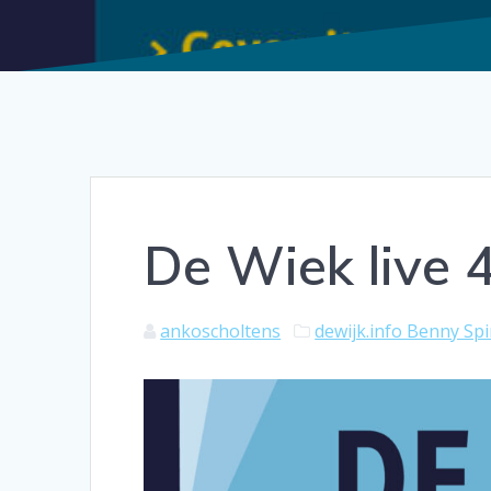
De Wiek live
ankoscholtens
dewijk.info Benny Sp