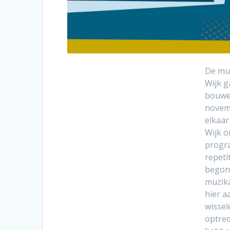
De muz
Wijk g
bouwe
novem
elkaar
Wijk o
progr
repetit
begonn
muzika
hier a
wissel
optre