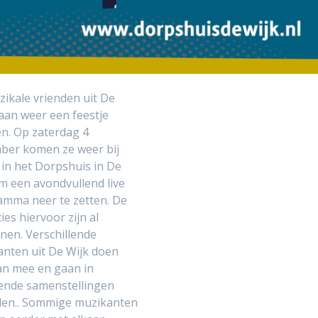
ikale vrienden uit De
aan weer een feestje
n. Op zaterdag 4
ber komen ze weer bij
 in het Dorpshuis in De
m een avondvullend live
amma neer te zetten. De
ies hiervoor zijn al
en. Verschillende
nten uit De Wijk doen
an mee en gaan in
ende samenstellingen
den.. Sommige muzikanten