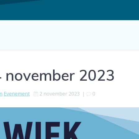
 4 november 2023
in
Evenement
2 november 2023
|
0