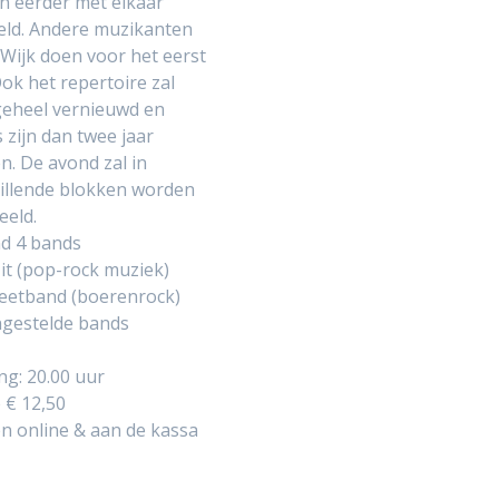
n eerder met elkaar
eld. Andere muzikanten
 Wijk doen voor het eerst
ok het repertoire zal
geheel vernieuwd en
 zijn dan twee jaar
n. De avond zal in
illende blokken worden
eeld.
nd 4 bands
it (pop-rock muziek)
eetband (boerenrock)
gestelde bands
g: 20.00 uur
 € 12,50
n online & aan de kassa