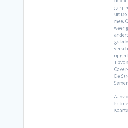
hebbe
gespe
uit De
mee. O
weer 
anders
gelede
versch
opged
1 avo
Cover-
De Str
Samen
Aanvan
Entree
Kaarte