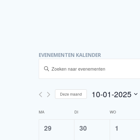
EVENEMENTEN KALENDER
E
Vul
een
v
keyword
in.
e
10-01-2025
Deze maand
Zoek
Selecteer
voor
n
een
Evenementen
K
MA
DI
WO
datum.
met
e
0
0
0
keyword.
29
30
1
a
e
e
e