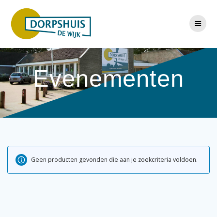
Ga
naar
de
inhoud
Evenementen
Geen producten gevonden die aan je zoekcriteria voldoen.