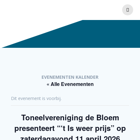
Ga
naar
de
inhoud
EVENEMENTEN KALENDER
« Alle Evenementen
Dit evenement is voorbij.
Toneelvereniging de Bloem
presenteert “‘t Is weer prijs” op
zaterdagavond 11 april 2026